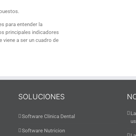
upuestos.
les para entender
la
los principales indicadores
ue viene a ser un cuadro de
SOLUCIONES
NO
La
Software Clínica Dental
us
Software Nutricion
La