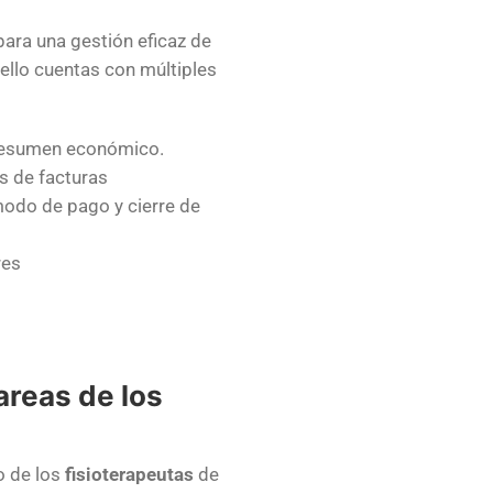
para una gestión eficaz de
 ello cuentas con múltiples
y resumen económico
.
os de facturas
odo de pago y cierre de
res
tareas de los
o de los
fisioterapeutas
de