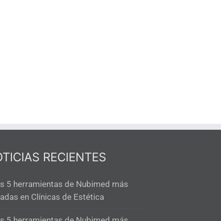
TICIAS RECIENTES
s 5 herramientas de Nubimed más
adas en Clínicas de Estética
s 5 herramientas de Nubimed más